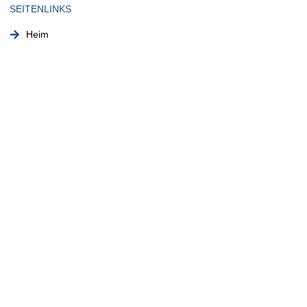
SEITENLINKS
Heim
Über uns
Unsere Leistungen
Galerie
Kontaktieren Sie uns
RECHTLICH
Impressum
Datenschutzerklärung
Geschäftsbedingungen