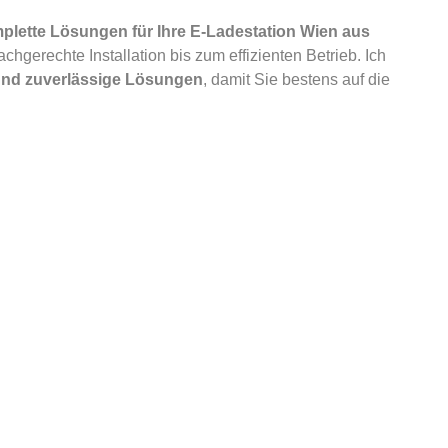
plette Lösungen für Ihre E-Ladestation Wien aus
chgerechte Installation bis zum effizienten Betrieb. Ich
 und zuverlässige Lösungen
, damit Sie bestens auf die
t der Mobilität – vertrauen Sie auf einen
Elektriker in
, zuverlässig und effizient
installiert. So profitieren
ukunftsfähigen Ladeinfrastruktur in Wien
.